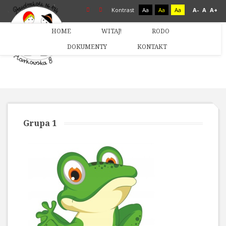
Kontrast
Aa
Aa
Aa
A-
A
A+
HOME
WITAJ!
RODO
DOKUMENTY
KONTAKT
Grupa 1