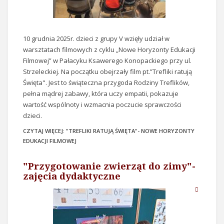
10 grudnia 2025r. dzieci z grupy V wzięły udział w
warsztatach filmowych z cyklu „Nowe Horyzonty Edukacji
Filmowej” w Pałacyku Ksawerego Konopackiego przy ul.
Strzeleckiej. Na początku obejrzały film pt.”Trefliki ratują
Święta". Jest to świąteczna przygoda Rodziny Treflików,
pełna mądrej zabawy, która uczy empatii, pokazuje
wartość wspólnoty i wzmacnia poczucie sprawczości
dzieci.
CZYTAJ WIĘCEJ: "TREFLIKI RATUJĄ ŚWIĘTA"- NOWE HORYZONTY
EDUKACJI FILMOWEJ
"Przygotowanie zwierząt do zimy"-
zajęcia dydaktyczne