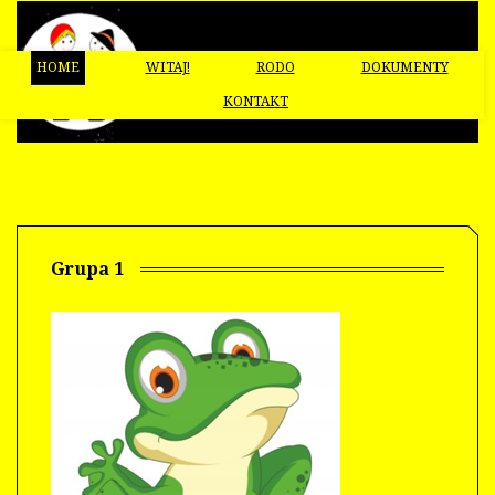
Kontrast
Aa
Aa
Aa
A-
A
A+
HOME
WITAJ!
RODO
DOKUMENTY
KONTAKT
Grupa 1