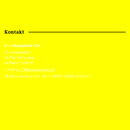
Kontakt
Przedszkole Nr 174
ul. Markowska 8
03-742 Warszawa,
tel./fax 619-64-06
e-mail:
p174@eduwarszawa.pl
Skrzynka e-Doręczeń: AE:PL-38878-72043-AFRRA-19