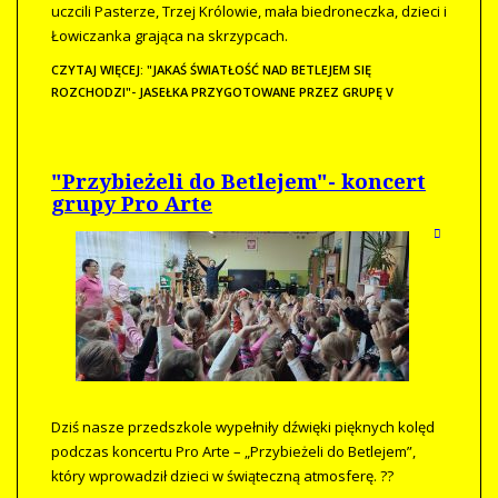
uczcili Pasterze, Trzej Królowie, mała biedroneczka, dzieci i
Łowiczanka grająca na skrzypcach.
CZYTAJ WIĘCEJ: "JAKAŚ ŚWIATŁOŚĆ NAD BETLEJEM SIĘ
ROZCHODZI"- JASEŁKA PRZYGOTOWANE PRZEZ GRUPĘ V
"Przybieżeli do Betlejem"- koncert
grupy Pro Arte
Dziś nasze przedszkole wypełniły dźwięki pięknych kolęd
podczas koncertu Pro Arte – „Przybieżeli do Betlejem”,
który wprowadził dzieci w świąteczną atmosferę. ??