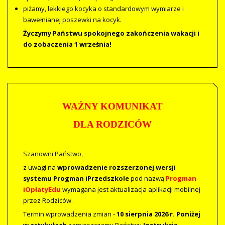
piżamy, lekkiego kocyka o standardowym wymiarze i
bawełnianej poszewki na kocyk.
Życzymy Państwu spokojnego zakończenia wakacji i
do zobaczenia 1 września!
WAŻNY KOMUNIKAT
DLA RODZICÓW
Szanowni Państwo,
z uwagi na
wprowadzenie rozszerzonej wersji
systemu Progman iPrzedszkole
pod nazwą
Progman
iOpłatyEdu
wymagana jest aktualizacja aplikacji mobilnej
przez Rodziców.
Termin wprowadzenia zmian -
10 sierpnia 2026 r. Poniżej