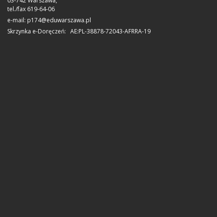
03-742 Warszawa,
tel./fax 619-64-06
e-mail:
p174@eduwarszawa.pl
Skrzynka e-Doręczeń: AE:PL-38878-72043-AFRRA-19