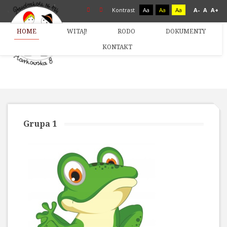
Kontrast
Aa
Aa
Aa
A-
A
A+
HOME
WITAJ!
RODO
DOKUMENTY
KONTAKT
Grupa 1